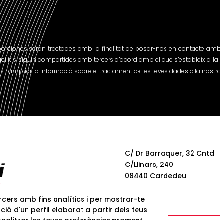
oporciones seran tractades amb la finalitat de posar-nos en contacte amb
acilitis siguin compartides amb tercers d’acord amb el que s’estableix a la P
 i ampliar la informació sobre el tractament de les teves dades a la nostra P
C/ Dr Barraquer, 32 Cntd
C/Llinars, 240
08440 Cardedeu
BCN
ercers amb fins analítics i per mostrar-te
ció d'un perfil elaborat a partir dels teus