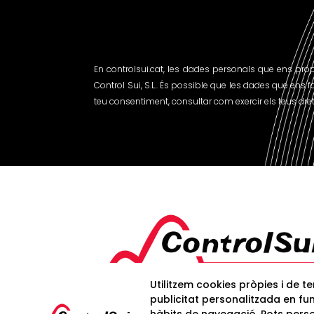
En controlsui.cat, les dades personals que ens pr
Control Sui, S.L.. És possible que les dades que ens f
teu consentiment, consultar com exercir els teus drets
Utilitzem cookies pròpies i de t
publicitat personalitzada en fun