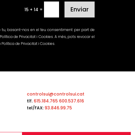
Enviar
=
15 + 14
 tu, basant-nos en el teu consentiment per part de
olítica de Privacitat i Cookies. A més, pots revocar el
olítica de Privacitat i Cookies.
controlsui@controlsui.cat
tlf.
615.184.765
600.537.616
tel/FAX:
93.846.99.75