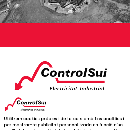
C/ Dr Barraquer, 32 Cntd C/Llinars, 240
08440 Cardedeu
Utilitzem cookies pròpies i de tercers amb fins analítics i
BCN
per mostrar-te publicitat personalitzada en funció d'un