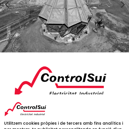
C/ Dr Barraquer, 32 Cntd C/Llinars, 240
08440 Cardedeu
Utilitzem cookies pròpies i de tercers amb fins analítics i
BCN