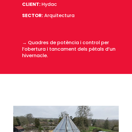
CLIENT:
Hydac
SECTOR:
Arquitectura
→
Quadres de potència i control per
l’obertura i tancament dels pètals d’un
hivernacle.