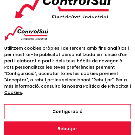
C/ Dr Barraquer, 32 Cntd C/Llinars, 240
08440 Cardedeu
Utilitzem cookies pròpies i de tercers amb fins analítics i
BCN
per mostrar-te publicitat personalitzada en funció d'un
perfil elaborat a partir dels teus hàbits de navegació.
Pots personalitzar les teves preferències prement
controlsui@controlsui.cat
"Configuració", acceptar totes les cookies prement
tlf.
615.184.765
600.537.616
"Acceptar", o rebutjar-les seleccionant "Rebutjar". Per a
tel/FAX:
93.846.99.75
més informació, consulta la nostra
Política de Privacitat i
Cookies
.
Configuració
Avís Legal
Rebutjar