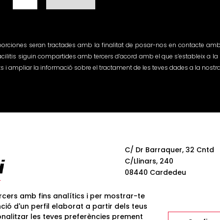
oporciones seran tractades amb la finalitat de posar-nos en contacte amb
acilitis siguin compartides amb tercers d’acord amb el que s’estableix a la P
 i ampliar la informació sobre el tractament de les teves dades a la nostra P
C/ Dr Barraquer, 32 Cntd
C/Llinars, 240
08440 Cardedeu
BCN
ercers amb fins analítics i per mostrar-te
ció d'un perfil elaborat a partir dels teus
nalitzar les teves preferències prement