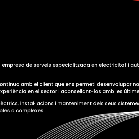
empresa de serveis especialitzada en electricitat i au
ó contínua amb el client que ens permeti desenvolupar 
 experiència en el sector i aconsellant-los amb les últim
ctrics, instal·lacions i manteniment dels seus sistemes e
ples o complexes.