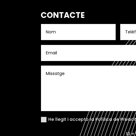
CONTACTE
He llegit i accepto la Política de Privac
10 +