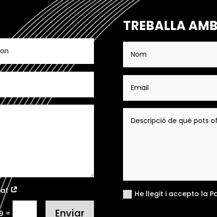
TREBALLA AMB
itat
He llegit i accepto la P
Enviar
=
 9