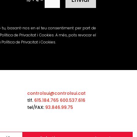
 tu, basant-nos en el teu consentiment per part de
olítica de Privacitat i Cookies. A més, pots revocar el
olítica de Privacitat i Cookies.
controlsui@controlsui.cat
tlf.
615.184.765
600.537.616
tel/FAX:
93.846.99.75