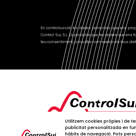
En controlsui.cat, les dades personals que ens pr
Control Sui, S.L.. És possible que les dades que ens f
teu consentiment, consultar com exercir els teus drets
Utilitzem cookies pròpies i de t
publicitat personalitzada en fun
hàbits de navegació. Pots perso