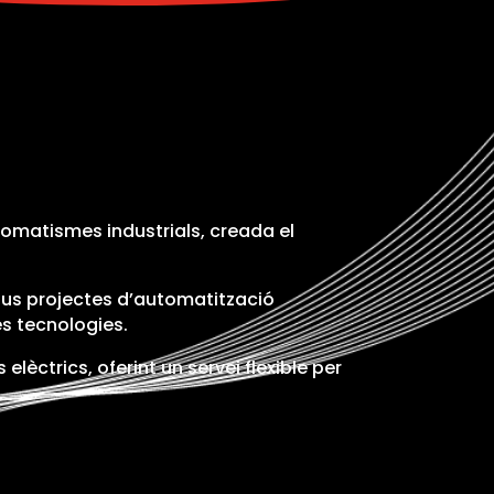
tomatismes industrials, creada el
nous projectes d’automatització
es tecnologies.
lèctrics, oferint un servei flexible per